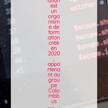
ation
est
un
orga
nism
e de
form
ation
créé
en
2020
,
appa
rtena
nt au
grou
pe
Colo
mbb
us