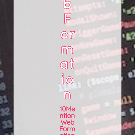
b
F
or
m
at
io
n
10Me
ntion
Web
Form