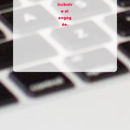
inclusiv
e et
engag
ée.