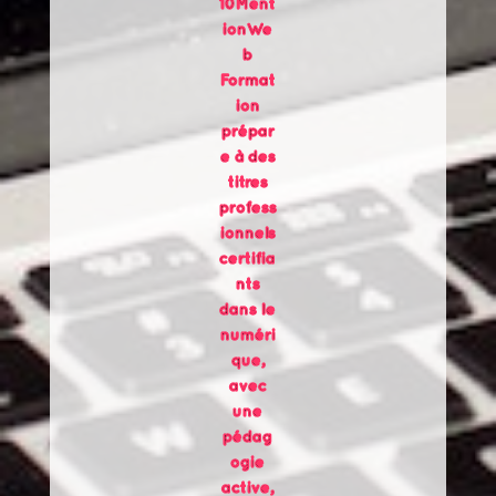
10Ment
ionWe
b
Format
ion
prépar
e à des
titres
profess
ionnels
certifia
nts
dans le
numéri
que,
avec
une
pédag
ogie
active,