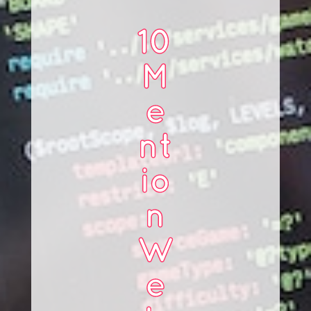
10
M
e
nt
io
n
W
e